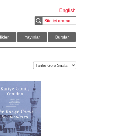
English
likler
Yayınlar
Burslar