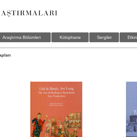
Araştırma Bölümleri
Kütüphane
Sergiler
Etkin
pları