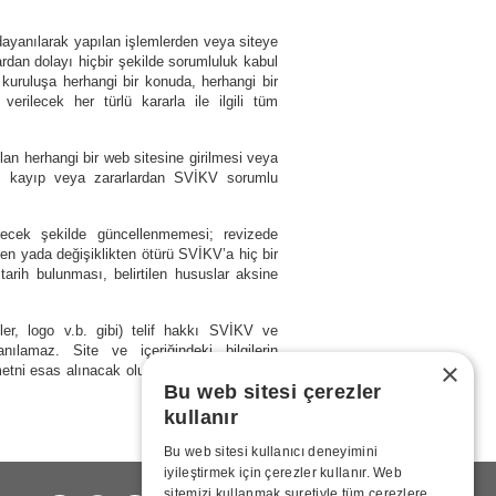
dayanılarak yapılan işlemlerden veya siteye
dan dolayı hiçbir şekilde sorumluluk kabul
kuruluşa herhangi bir konuda, herhangi bir
verilecek her türlü kararla ile ilgili tüm
an herhangi bir web sitesine girilmesi veya
lı kayıp veya zararlardan SVİKV sorumlu
çerecek şekilde güncellenmemesi; revizede
en yada değişiklikten ötürü SVİKV’a hiç bir
arih bulunması, belirtilen hususlar aksine
mler, logo v.b. gibi) telif hakkı SVİKV ve
anılamaz. Site ve içeriğindeki bilgilerin
×
metni esas alınacak olup, böyle bir durumda
Bu web sitesi çerezler
kullanır
Bu web sitesi kullanıcı deneyimini
iyileştirmek için çerezler kullanır. Web
sitemizi kullanmak suretiyle tüm çerezlere