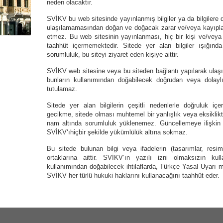
neden olacaktır.
SVİKV bu web sitesinde yayınlanmış bilgiler ya da bilgilere 
ulaşılamamasından doğan ve doğacak zarar ve/veya kayıplar
etmez. Bu web sitesinin yayınlanması, hiç bir kişi ve/veya 
taahhüt içermemektedir. Sitede yer alan bilgiler ışığında 
sorumluluk, bu siteyi ziyaret eden kişiye aittir.
SVİKV web sitesine veya bu siteden bağlantı yapılarak ulaşıl
bunların kullanımından doğabilecek doğrudan veya dolay
tutulamaz.
Sitede yer alan bilgilerin çeşitli nedenlerle doğruluk i
gecikme, sitede olması muhtemel bir yanlışlık veya eksiklikt
nam altında sorumluluk yüklenemez. Güncellemeye ilişkin t
SVİKV‘ıhiçbir şekilde yükümlülük altına sokmaz.
Bu sitede bulunan bilgi veya ifadelerin (tasarımlar, resi
ortaklarına aittir. SVİKV’ın yazılı izni olmaksızın kull
kullanımından doğabilecek ihtilaflarda, Türkçe Yasal Uyarı 
SVİKV her türlü hukuki haklarını kullanacağını taahhüt eder.