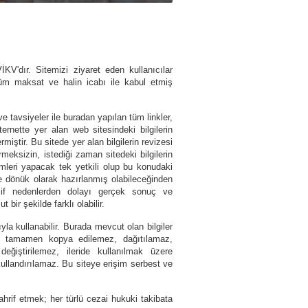
V'dır. Sitemizi ziyaret eden kullanıcılar
 tüm maksat ve halin icabı ile kabul etmiş
ve tavsiyeler ile buradan yapılan tüm linkler,
rnette yer alan web sitesindeki bilgilerin
ştir. Bu sitede yer alan bilgilerin revizesi
meksizin, istediği zaman sitedeki bilgilerin
lemleri yapacak tek yetkili olup bu konudaki
iye dönük olarak hazırlanmış olabileceğinden
elif nedenlerden dolayı gerçek sonuç ve
 bir şekilde farklı olabilir.
la kullanabilir. Burada mevcut olan bilgiler
a tamamen kopya edilemez, dağıtılamaz,
değiştirilemez, ileride kullanılmak üzere
ullandırılamaz. Bu siteye erişim serbest ve
tahrif etmek; her türlü cezai hukuki takibata