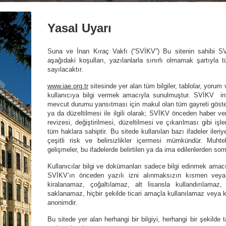
Yasal Uyarı
Suna ve İnan Kıraç Vakfı (“SVİKV”) Bu sitenin sahibi SVİK
aşağıdaki koşulları, yazılanlarla sınırlı olmamak şartıyla
sayılacaktır.
www.iae.org.tr
sitesinde yer alan tüm bilgiler, tablolar, yorum 
kullanıcıya bilgi vermek amacıyla sunulmuştur. SVİKV inte
mevcut durumu yansıtması için makul olan tüm gayreti göstermi
ya da düzeltilmesi ile ilgili olarak; SVİKV önceden haber ver
revizesi, değiştirilmesi, düzeltilmesi ve çıkarılması gibi iş
tüm haklara sahiptir. Bu sitede kullanılan bazı ifadeler iler
çeşitli risk ve belirsizlikler içermesi mümkündür. Muht
gelişmeler, bu ifadelerde belirtilen ya da ima edilenlerden somut
Kullanıcılar bilgi ve dokümanları sadece bilgi edinmek amacıy
SVİKV’ın önceden yazılı izni alınmaksızın kısmen vey
kiralanamaz, çoğaltılamaz, alt lisansla kullandırılamaz, 
saklanamaz, hiçbir şekilde ticari amaçla kullanılamaz veya k
anonimdir.
Bu sitede yer alan herhangi bir bilgiyi, herhangi bir şekilde 