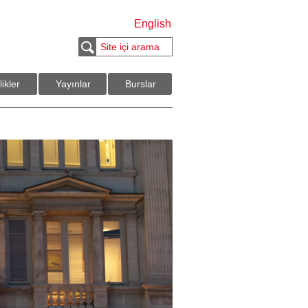
English
likler
Yayınlar
Burslar