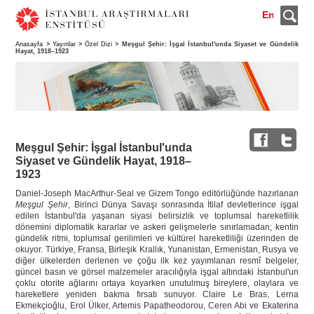
En
Anasayfa
>
Yayınlar
>
Özel Dizi
> Meşgul Şehir: İşgal İstanbul'unda Siyaset ve Gündelik
Hayat, 1918–1923
Meşgul Şehir: İşgal İstanbul'unda
Siyaset ve Gündelik Hayat, 1918–
1923
Daniel-Joseph MacArthur-Seal ve Gizem Tongo editörlüğünde hazırlanan
Meşgul Şehir
, Birinci Dünya Savaşı sonrasında İtilaf devletlerince işgal
edilen İstanbul'da yaşanan siyasi belirsizlik ve toplumsal hareketlilik
dönemini diplomatik kararlar ve askeri gelişmelerle sınırlamadan; kentin
gündelik ritmi, toplumsal gerilimleri ve kültürel hareketliliği üzerinden de
okuyor. Türkiye, Fransa, Birleşik Krallık, Yunanistan, Ermenistan, Rusya ve
diğer ülkelerden derlenen ve çoğu ilk kez yayımlanan resmî belgeler,
güncel basın ve görsel malzemeler aracılığıyla işgal altındaki İstanbul'un
çoklu otorite ağlarını ortaya koyarken unutulmuş bireylere, olaylara ve
hareketlere yeniden bakma fırsatı sunuyor. Claire Le Bras, Lerna
Ekmekçioğlu, Erol Ülker, Artemis Papatheodorou, Ceren Abi ve Ekaterina