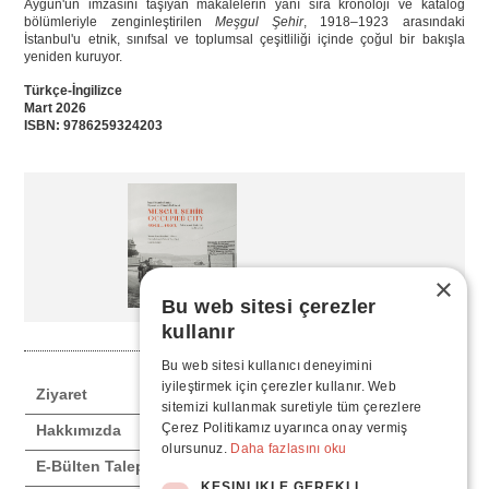
Aygün'ün imzasını taşıyan makalelerin yanı sıra kronoloji ve katalog
bölümleriyle zenginleştirilen
Meşgul Şehir
, 1918–1923 arasındaki
İstanbul'u etnik, sınıfsal ve toplumsal çeşitliliği içinde çoğul bir bakışla
yeniden kuruyor.
Türkçe-İngilizce
Mart 2026
ISBN: 9786259324203
×
Bu web sitesi çerezler
kullanır
Satın Al
Bu web sitesi kullanıcı deneyimini
iyileştirmek için çerezler kullanır. Web
Ziyaret
sitemizi kullanmak suretiyle tüm çerezlere
Çerez Politikamız uyarınca onay vermiş
Hakkımızda
olursunuz.
Daha fazlasını oku
E-Bülten Talep Formu
KESINLIKLE GEREKLI