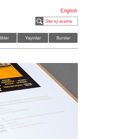
English
likler
Yayınlar
Burslar