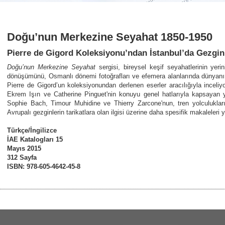
Doğu’nun Merkezine Seyahat 1850-1950
Pierre de Gigord Koleksiyonu’ndan İstanbul’da Gezginl
Doğu’nun Merkezine Seyahat
sergisi, bireysel keşif seyahatlerinin yeri
dönüşümünü, Osmanlı dönemi fotoğrafları ve efemera alanlarında dünyanın
Pierre de Gigord’un koleksiyonundan derlenen eserler aracılığıyla inceliyo
Ekrem Işın ve Catherine Pinguet'nin konuyu genel hatlarıyla kapsayan y
Sophie Bach, Timour Muhidine ve Thierry Zarcone'nun, tren yolculukları, ge
Avrupalı gezginlerin tarikatlara olan ilgisi üzerine daha spesifik makaleleri y
Türkçe/İngilizce
İAE Katalogları 15
Mayıs 2015
312 Sayfa
ISBN: 978-605-4642-45-8