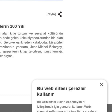
Paylaş
erin 100 Yılı
ni alan kitle turizmi ve seyahat kültürünün
 önde gelen koleksiyoncularından biri olan
r. Sergiye eşlik eden katalogda, küratörler
azılarının yanısıra, Jean-Michel Belorgey,
zginlerin kitap tercihleri, turist kimliği,
er alıyor.
×
Bu web sitesi çerezler
kullanır
Bu web sitesi kullanıcı deneyimini
iyileştirmek için çerezler kullanır. Web
sitemizi kullanmak suretiyle tüm çerezlere