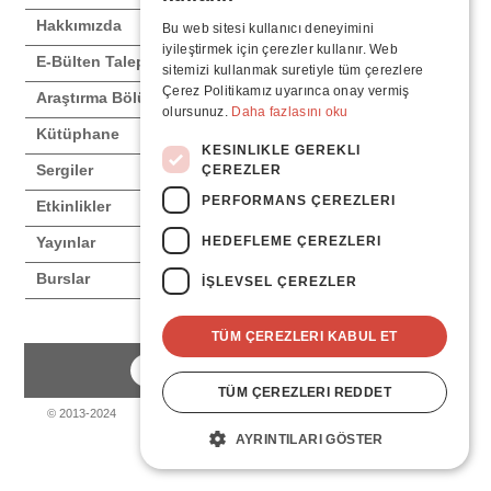
Hakkımızda
Bu web sitesi kullanıcı deneyimini
iyileştirmek için çerezler kullanır. Web
E-Bülten Talep Formu
sitemizi kullanmak suretiyle tüm çerezlere
Çerez Politikamız uyarınca onay vermiş
Araştırma Bölümleri
olursunuz.
Daha fazlasını oku
Kütüphane
KESINLIKLE GEREKLI
Sergiler
ÇEREZLER
PERFORMANS ÇEREZLERI
Etkinlikler
HEDEFLEME ÇEREZLERI
Yayınlar
Burslar
İŞLEVSEL ÇEREZLER
TÜM ÇEREZLERI KABUL ET
TÜM ÇEREZLERI REDDET
© 2013-2024
AYRINTILARI GÖSTER