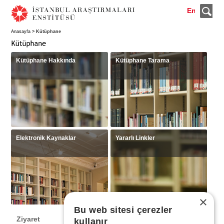
En
Anasayfa
> Kütüphane
Kütüphane Hakkında
Kütüphane Tarama
Elektronik Kaynaklar
Yararlı Linkler
×
Bu web sitesi çerezler
Ziyaret
kullanır